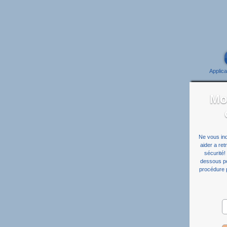
Applica
Mo
Ne vous inq
aider a re
sécurité!
dessous po
procédure 